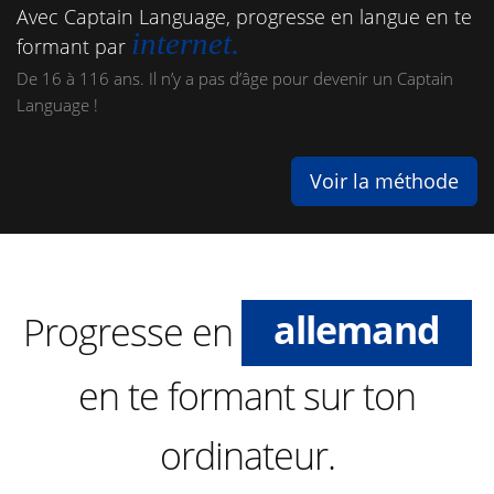
Avec Captain Language, progresse en langue en te
internet.
formant par
De 16 à 116 ans. Il n’y a pas d’âge pour devenir un Captain
Language !
Voir la méthode
anglais
espagnol
allemand
Progresse en
néerlandais
en te formant sur ton
français
ordinateur.